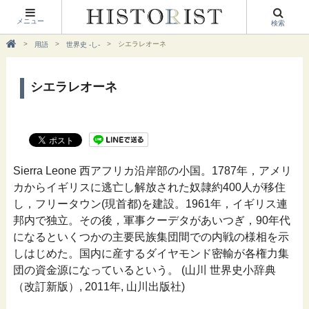
メニュー
検索
シエラレオーネ
用語
世界史 -し-
シエラレオーネ
Sierra Leone 西アフリカ沿岸部の小国。1787年，アメリ
カからイギリスに逃亡し解放された奴隷約400人が移住
し，フリータウン(現首都)を建設。1961年，イギリス連
邦内で独立。その後，軍事クーデタがあいつぎ，90年代
になるといくつかの主要民族集団間での内戦の様相を示
しはじめた。国内に産するダイヤモンド密輸が各権力集
団の資金源になっているという。 (山川 世界史小辞典
（改訂新版）, 2011年, 山川出版社)