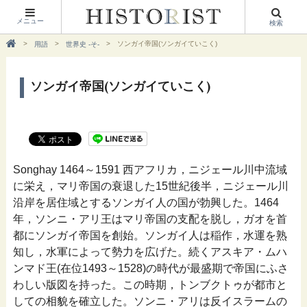
メニュー
検索
ソンガイ帝国(ソンガイていこく)
用語
世界史 -そ-
ソンガイ帝国(ソンガイていこく)
Songhay 1464～1591 西アフリカ，ニジェール川中流域
に栄え，マリ帝国の衰退した15世紀後半，ニジェール川
沿岸を居住域とするソンガイ人の国が勃興した。1464
年，ソンニ・アリ王はマリ帝国の支配を脱し，ガオを首
都にソンガイ帝国を創始。ソンガイ人は稲作，水運を熟
知し，水軍によって勢力を広げた。続くアスキア・ムハ
ンマド王(在位1493～1528)の時代が最盛期で帝国にふさ
わしい版図を持った。この時期，トンブクトゥが都市と
しての相貌を確立した。ソンニ・アリは反イスラームの