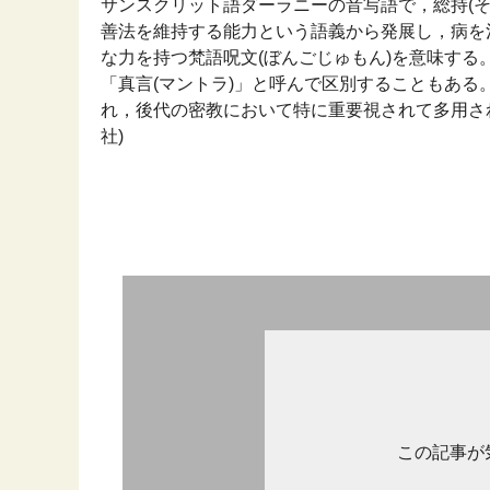
サンスクリット語ダーラニーの音写語で，総持(そ
善法を維持する能力という語義から発展し，病を
な力を持つ梵語呪文(ぼんごじゅもん)を意味す
「真言(マントラ)」と呼んで区別することもある。
れ，後代の密教において特に重要視されて多用されるに
社)
この記事が