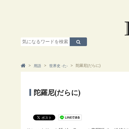
陀羅尼(だらに)
用語
世界史 -た-
陀羅尼(だらに)