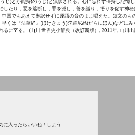
うじ)とか能持(のうじ)と漢訳される。心に忘れず保持し記憶
治したり，悪を遮断し，罪を滅し，善を護り，悟りを促す神秘
る。中国でもあえて翻訳せずに原語の音のまま唱えた。短文のも
早くは『法華経』(ほけきょう)陀羅尼品(だらにほん)などにみ
至る。 (山川 世界史小辞典（改訂新版）, 2011年, 山川出
気に入ったらいいね！しよう