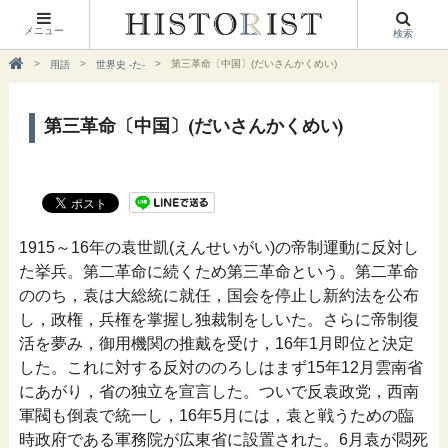
メニュー
検索
第三革命〔中国〕(だいさんかくめい)
用語
世界史 -た-
第三革命〔中国〕(だいさんかくめい)
1915～16年の袁世凱(えんせいがい)の帝制運動に反対し
た挙兵。第二革命に続くため第三革命という。第二革命
ののち，袁は大総統に就任，国会を停止し新約法を公布
し，政権，兵権を掌握し独裁制をしいた。さらに帝制復
活を夢み，御用機関の推戴を受け，16年1月即位と決定
した。これに対する反対ののろしはまず15年12月雲南省
にあがり，省の独立を宣言した。ついで反袁政党，西南
軍閥も倒袁で統一し，16年5月には，袁と戦うための臨
時政府である軍務院が広東省に設置された。6月袁が悶死