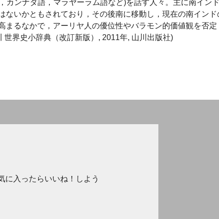
ルグ語，カンナダ語，マラヤーラム語など)を話す人々。主に南イン
はないかともされており，その後南に移動し，現在の南インド
高まるなかで，アーリヤ人の優位性やバラモン的価値観を否定
界史小辞典（改訂新版）, 2011年, 山川出版社)
気に入ったらいいね！しよう