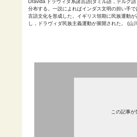
Dravida ドラヴィダ系諸言語(タミル語，テ
分布する。一説によればインダス文明の担い手で
言語文化を形成した。イギリス領期に民族運動が
し，ドラヴィダ民族主義運動が展開された。 (山川 世
この記事が