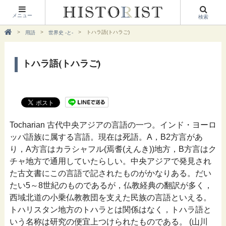
メニュー
検索
トハラ語(トハラご)
用語
世界史 -と-
トハラ語(トハラご)
Tocharian 古代中央アジアの言語の一つ。インド・ヨーロ
ッパ語族に属する言語。現在は死語。A，B2方言があ
り，A方言はカラシャフル(焉耆(えんき))地方，B方言はク
チャ地方で通用していたらしい。中央アジアで発見され
た古文書にこの言語で記されたものがかなりある。だい
たい5～8世紀のものであるが，仏教経典の翻訳が多く，
西域北道の小乗仏教教団を支えた民族の言語といえる。
トハリスタン地方のトハラとは関係はなく，トハラ語と
いう名称は研究の便宜上つけられたものである。 (山川