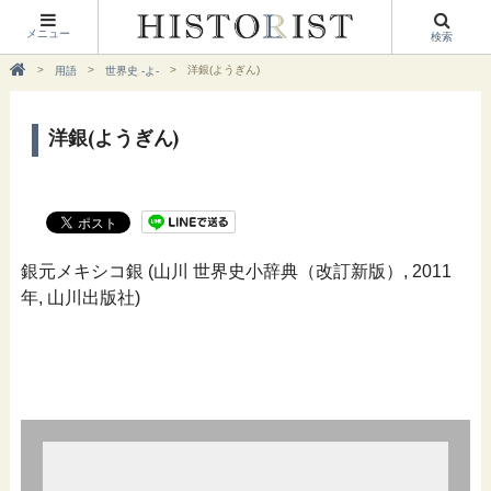
メニュー
検索
洋銀(ようぎん)
用語
世界史 -よ-
洋銀(ようぎん)
銀元メキシコ銀 (山川 世界史小辞典（改訂新版）, 2011
年, 山川出版社)