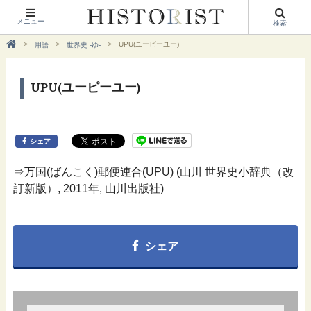
メニュー
検索
UPU(ユーピーユー)
用語
世界史 -ゆ-
UPU(ユーピーユー)
シェア
⇒万国(ばんこく)郵便連合(UPU) (山川 世界史小辞典（改
訂新版）, 2011年, 山川出版社)
シェア