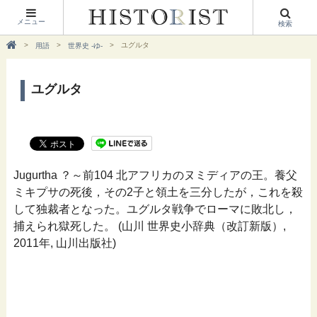
メニュー
検索
ユグルタ
用語
世界史 -ゆ-
ユグルタ
Jugurtha ？～前104 北アフリカのヌミディアの王。養父
ミキプサの死後，その2子と領土を三分したが，これを殺
して独裁者となった。ユグルタ戦争でローマに敗北し，
捕えられ獄死した。 (山川 世界史小辞典（改訂新版）,
2011年, 山川出版社)