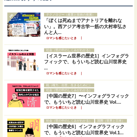
テクノロジー（産業と技術の発展）
PR
「ぼくは死ぬまでアナトリアを離れな
い」。西アジア考古学一筋の大村幸弘さ
んと人...
｜
ロマンを感じたいとき
社会（世の中のしくみがわかる）
［イスラーム世界の歴史1］インフォグラ
フィックで、もういちど読む山川世界史
...
｜
ロマンを感じたいとき
戦（権力、出世、生きるために）
社会（世の中のしくみがわかる）
［中国の歴史7］〜インフォグラフィック
で、もういちど読む山川世界史 Vol....
｜
ロマンを感じたいとき
社会（世の中のしくみがわかる）
国際（世界と日本）
［中国の歴史6］インフォグラフィック
で、もういちど読む山川世界史 Vol.1...