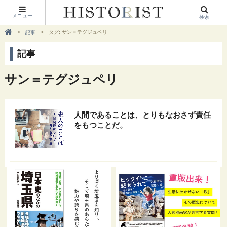
メニュー
検索
タグ: サン＝テグジュペリ
記事
記事
サン＝テグジュペリ
人間であることは、とりもなおさず責任
をもつことだ。