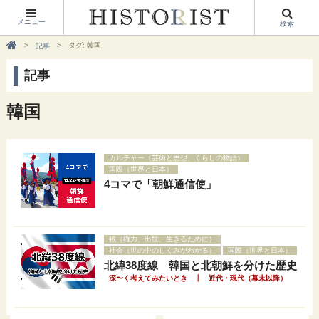
メニュー
検索
タグ: 韓国
記事
記事
韓国
カルチャー（芸術と思想、くらしの物語）
国際（世界と日本）
4コマで「朝鮮通信使」
戦（権力、出世、生きるために）
社会（世の中のしくみがわかる）
国際（世界と日本）
北緯38度線 韓国と北朝鮮を分けた歴史
｜
深〜く考えてみたいとき
近代・現代（幕末以降）