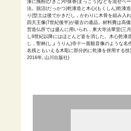
漆に挽粉(ひきこ)や抹香(まっこう)などを混ぜペ
法。脱活(だっかつ)乾漆造と木心(もくしん)乾
り(型土は後でかきだし，かわりに木骨を組み入れ
四天王像(7世紀後半)が最古の遺品。材料費は高
営造仏所では盛んに用いられ，東大寺法華堂(三月
し9世紀以降にはほとんど姿を消した。木心乾漆
し，聖林(しょうりん)寺十一面観音像のような
名残ともいえる木彫に部分的に乾漆を併用する技法
2016年, 山川出版社)