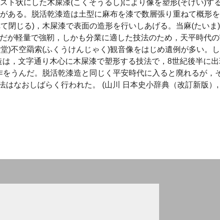
ースト状にした木屎漆(こくそうるし)により像を塑形(そけい)す
漆造がある。脱活乾漆造は土型に麻布を漆で数層張り重ねて概形
て閉じる)，木屎漆で表面の造形を行いしあげる。当麻(たいま
価だが軽量で強靭，しかも分業に適した技法のため，天平時代の
堂)不空羂索(ふくうけんじゃく)観音像をはじめ遺例が多い。
造は，文字通り木心に木屎漆で塑形する技法で，8世紀後半に出
名作をうんだ。脱活乾漆造と同じく平安時代に入ると廃れるが，
はなおしばらく行われた。 (山川 日本史小辞典（改訂新版）,