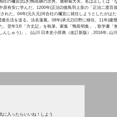
。京都下鴨社の禰宜(ねぎ)鴨長継の次男。通称菊大夫。名は正しくは「
原有安に学んだ。1200年(正治2)後鳥羽上皇の「正治二度百
抜擢された。04年(元久元)河合社の禰宜に就任しようとしたがはた
遁生活を送る。法名蓮胤。08年(承元2)日野に移住。11年(建暦
た。翌年3月「方丈記」を執筆。家集「鴨長明集」，歌学書「
しゅう)」。 (山川 日本史小辞典（改訂新版）, 2016年, 山
気に入ったらいいね！しよう