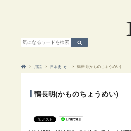
鴨長明(かものちょうめい)
用語
日本史 -か-
鴨長明(かものちょうめい)