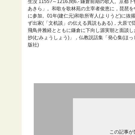
生没 1155?～1216.閏6.- 鎌倉前期の歌人
あきら」。和歌を歌林苑の主宰者俊恵に，琵琶を中
に参加。01年(建仁元)和歌所寄人(よりうど)に
ず出家(「文机談」の伝える異説もある)，大原で隠
飛鳥井雅経とともに鎌倉に下向し源実朝と面談し
抄(むみょうしょう)」，仏教説話集「発心集(ほっしん
版社)
この記事が