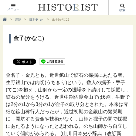
メニュー
検索
金子(かなこ)
用語
日本史 -か-
金子(かなこ)
金名子・金児とも。近世鉱山で鉱石の採掘にあたる者。
生野銀山では内切(うちきり)という。数人の掘子・手子
(てこ)を抱え，山師から一定の掘場を下請けして採掘し，
鉱石の配分をうける。近世中期佐渡金山では6割，生野で
は2分の1から3分の1が金子の取り分とされた。本来は零
細な鉱山稼行人だったが，近世初期の金銀山の繁栄期
に，開坑する資金や技術がなく，山師と掘子の間で採掘
にあたるようになったと思われる。のち山師から自立し
ていく傾向がみられる。 (山川 日本史小辞典（改訂新