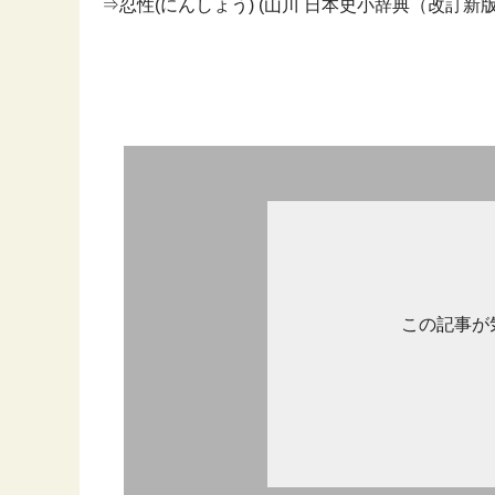
⇒忍性(にんしょう) (山川 日本史小辞典（改訂新版）,
この記事が