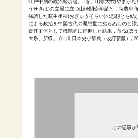
江戸中期の政治経済論。1巻。山県大弐(やまがただい
うせきは)の立場に立つ山崎闇斎学派と，尚農卑
強調した荻生徂徠(おぎゅうそらい)の思想とを
による政治を中国古代の理想世に劣らぬものと讃
責任主体として機能的に把握した結果，放伐(ほ
大系」所収。 (山川 日本史小辞典（改訂新版）, 20
この記事が