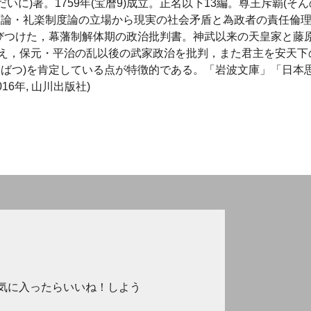
に)著。1759年(宝暦9)成立。正名以下13編。尊王斥覇(そん
商論・礼楽制度論の立場から現実の社会矛盾と為政者の責任倫
結びつけた，幕藩制解体期の政治批判書。神武以来の天皇家と藤
え，保元・平治の乱以後の武家政治を批判，また君主を安天下
うばつ)を肯定している点が特徴的である。「岩波文庫」「日本
16年, 山川出版社)
気に入ったらいいね！しよう