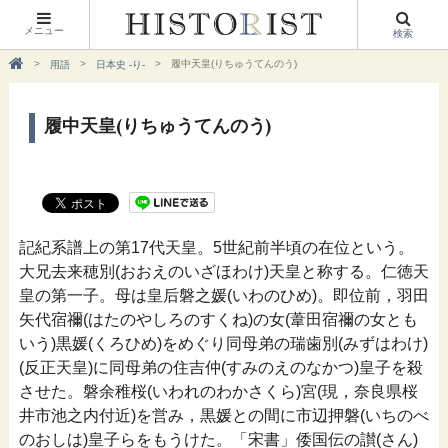
メニュー
検索
履中天皇(りちゅうてんのう)
用語
日本史 -り-
履中天皇(りちゅうてんのう)
記紀系譜上の第17代天皇。5世紀前半頃の在位という。
大兄去来穂別(おおえのいざほわけ)天皇と称する。仁徳天
皇の第一子。母は皇后磐之媛(いわのひめ)。即位前，羽田
矢代宿禰(はたのやしろのすくね)の女(葦田宿禰の女とも
いう)黒媛(くろひめ)をめぐり同母弟の瑞歯別(みずはわけ)
(反正天皇)に同母弟の住吉仲(すみのえのなかつ)皇子を殺
させた。磐余稚桜(いわれのわかさくら)宮(現，奈良県桜
井市池之内付近)を営み，黒媛との間に市辺押磐(いちのべ
のおしは)皇子らをもうけた。「宋書」倭国伝の讃(さん)