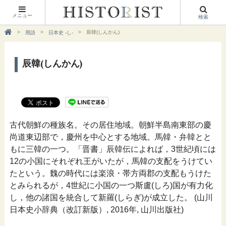
メニュー
検索
辰韓(しんかん)
用語
日本史 -し-
辰韓(しんかん)
古代朝鮮の種族名。その居住地域。朝鮮半島南東部の慶
尚道東辺部で，慶州を中心とする地域。馬韓・弁韓とと
もに三韓の一つ。「晋書」辰韓伝によれば，3世紀頃には
12の小国にそれぞれ王がいたが，馬韓の支配をうけてい
たという。魏の時代には楽浪・帯方両郡の支配もうけた
とみられるが，4世紀に小国の一つ斯盧(しろ)国が有力化
し，他の諸国を統合して新羅(しらぎ)が成立した。 (山川
日本史小辞典（改訂新版）, 2016年, 山川出版社)