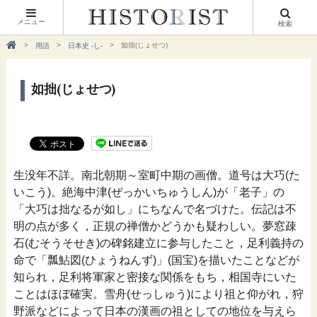
メニュー
検索
如拙(じょせつ)
用語
日本史 -し-
如拙(じょせつ)
生没年不詳。南北朝期～室町中期の画僧。道号は大巧(た
いこう)。絶海中津(ぜっかいちゅうしん)が「老子」の
「大巧は拙なるが如し」にちなんで名づけた。伝記は不
明の点が多く，正規の禅僧かどうかも疑わしい。夢窓疎
石(むそうそせき)の碑銘建立に参与したこと，足利義持の
命で「瓢鮎図(ひょうねんず)」(国宝)を描いたことなどが
知られ，足利将軍家と密接な関係をもち，相国寺にいた
ことはほぼ確実。雪舟(せっしゅう)により祖と仰がれ，狩
野派などによって日本の漢画の祖としての地位を与えら