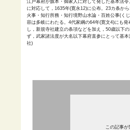
江戸幕府が旗本・御家人に対して発した基本法令
に対応して，1635年(寛永12)に公布。23カ
火事・知行所務・知行境野山水論・百姓公事(くじ)
容は多岐にわたる。4代家綱の64年(寛文4)に
し，新規寺社建立の条項などを加え，50歳以下
ず，武家諸法度が大名以下幕府直参にとって基本法とな
社)
この記事が