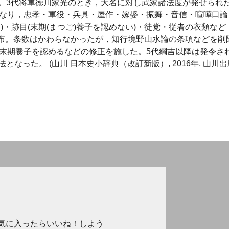
。3代将軍徳川家光のとき，大名に対し武家諸法度が発せられ
条からなり，忠孝・軍役・兵具・屋作・嫁娶・振舞・音信・喧嘩口論
・跡目(末期(まつご)養子を認めない)・徒党・従者の衣類など
も発布。条数はかわらなかったが，知行境野山水論の条項などを削
の末期養子を認めるなどの修正を施した。5代綱吉以降は発令さ
った。 (山川 日本史小辞典（改訂新版）, 2016年, 山川出
気に入ったらいいね！しよう