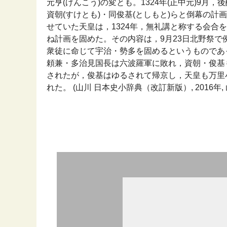
元亨(げんこう)の変とも。1324年(正中元)9
資朝(すけとも)・同俊基(としもと)らと倒幕の
せていた天皇は，1324年，無礼講と称する会合
ね計画を固めた。その内容は，9月23日北野祭
衆徒に命じて宇治・勢多を固めるというものであ
頼兼・多治見国長は六波羅軍に敗れ，資朝・俊基
されたが，俊基はゆるされて帰京し，天皇も万里
れた。 (山川 日本史小辞典（改訂新版）, 2016年,