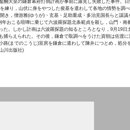
月，後醍醐天皇の鎌倉幕府打倒計画が事前に露見し失敗した事件。日
計画を練り，山伏に身をやつした俊基を遣わして各地の情勢を調
を開き，僧游雅(ゆうが)・玄基・足助重成・多治見国長らと謀議
で例年おこる喧嘩に乗じて六波羅探題北条範貞を殺し，山門・南
った。しかし計画は六波羅探題の知るところとなり，9月19日
も捕らえられた。その後，鎌倉で取調べをうけた資朝は佐渡に
小路(までのこうじ)宣房を鎌倉に遣わして陳弁につとめ，処分
 山川出版社)