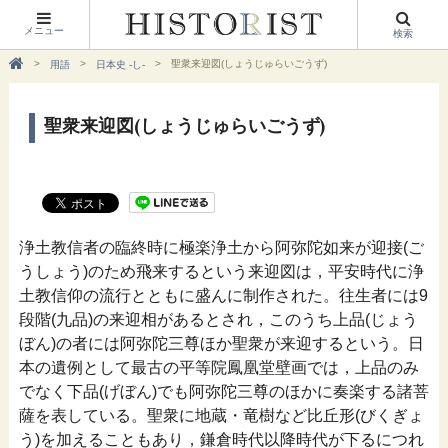
メニュー
検索
聖衆来迎図(しょうじゅらいごうず)
用語
日本史 -し-
聖衆来迎図(しょうじゅらいごうず)
浄土教信者の臨終時に極楽浄土から阿弥陀如来が迎接(ご
うしょう)のため飛来するという来迎図は，平安時代に浄
土教信仰の流行とともに盛んに制作された。往生者には9
段階(九品)の来迎相があるとされ，このうち上品(じょう
ぼん)の者には阿弥陀三尊ほか聖衆が来迎するという。日
本の遺例として最古の平等院鳳凰堂壁画では，上品のみ
でなく下品(げぼん)でも阿弥陀三尊のほかに奏楽する諸菩
薩を表している。聖衆に地蔵・竜樹など比丘形(びくぎょ
う)を加えることもあり，鎌倉時代以降時代が下るにつれ