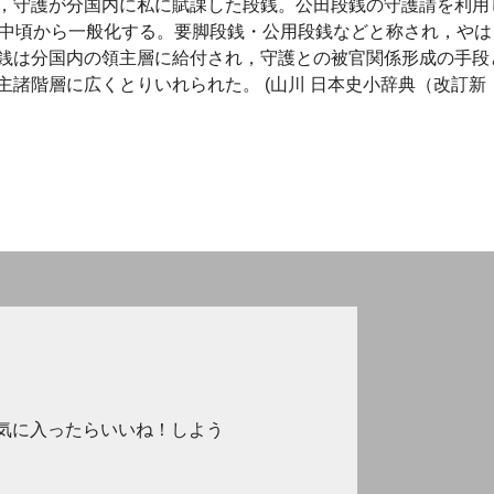
，守護が分国内に私に賦課した段銭。公田段銭の守護請を利用
紀中頃から一般化する。要脚段銭・公用段銭などと称され，やは
銭は分国内の領主層に給付され，守護との被官関係形成の手段
諸階層に広くとりいれられた。 (山川 日本史小辞典（改訂新
気に入ったらいいね！しよう