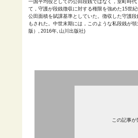
一国平均役としての公田段銭ではなく，室町時代
て，守護が段銭徴収に対する権限を強めた15世
公田面積を賦課基準としていた。徴収した守護段
もされた。中世末期には，このような私段銭が領主
版）, 2016年, 山川出版社)
この記事が