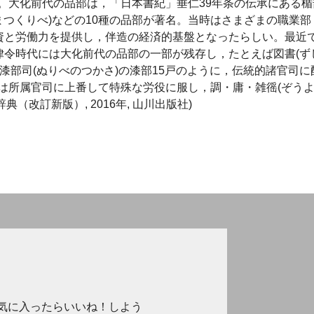
。大化前代の品部は，「日本書紀」垂仁39年条の伝承にある楯
たまつくりべ)などの10種の品部が著名。当時はさまざまの職業部
物資と労働力を提供し，伴造の経済的基盤となったらしい。最近
律令時代には大化前代の品部の一部が残存し，たとえば図書(ず
戸，漆部司(ぬりべのつかさ)の漆部15戸のように，伝統的諸官司に
は所属官司に上番して特殊な労役に服し，調・庸・雑徭(ぞうよ
（改訂新版）, 2016年, 山川出版社)
気に入ったらいいね！しよう