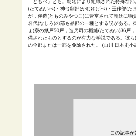
「ともべ」とも。朝廷により組織された特殊な部
(たてぬいべ)・神弓削部(かむゆげべ)・玉作部(
が，伴造(とものみやつこ)に管掌されて朝廷に
名代(なしろ)の部も品部の一種とする説がある。
ょ)寮の紙戸50戸，造兵司の楯縫(たてぬい)36
備されたものとするのが有力な学説である。彼ら
の全部または一部を免除された。 (山川 日本史小辞典
この記事が