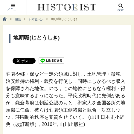
メニュー
検索
地頭職(じとうしき)
用語
日本史 -し-
地頭職(じとうしき)
荘園や郷・保など一定の領域に対し，土地管理・徴税・
治安維持の権利・義務を行使し，同時にしかるべき収入
を保障された地位。のち，この地位にともなう権利・得
分も意味するようになった。平氏政権時代に先例がある
が，鎌倉幕府は朝廷公認のもと，御家人を全国各所の地
頭職に任命。彼らは荘園領主側諸職と競合・対立しつ
つ，荘園制的秩序を変質させていく。 (山川 日本史小辞
典（改訂新版）, 2016年, 山川出版社)