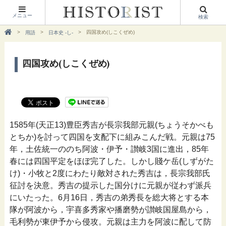
メニュー
検索
四国攻め(しこくぜめ)
用語
日本史 -し-
四国攻め(しこくぜめ)
1585年(天正13)豊臣秀吉が長宗我部元親(ちょうそかべも
とちか)を討って四国を支配下に組みこんだ戦。元親は75
年，土佐統一ののち阿波・伊予・讃岐3国に進出，85年
春には四国平定をほぼ完了した。しかし賤ケ岳(しずがた
け)・小牧と2度にわたり敵対された秀吉は，長宗我部氏
征討を決意。秀吉の提示した国分けに元親が従わず派兵
にいたった。6月16日，秀吉の弟秀長を総大将とする本
隊が阿波から，宇喜多秀家や播磨勢が讃岐国屋島から，
毛利勢が東伊予から侵攻。元親は主力を阿波に配して防