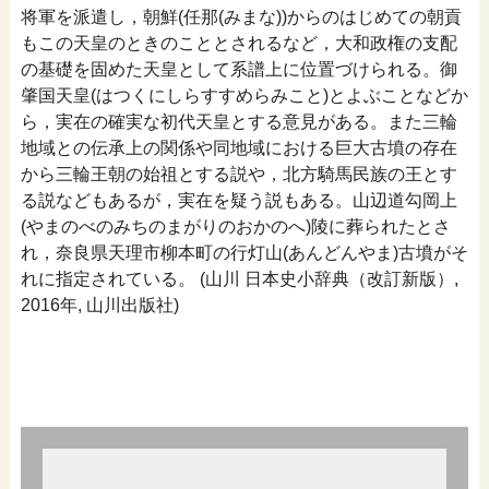
将軍を派遣し，朝鮮(任那(みまな))からのはじめての朝貢
もこの天皇のときのこととされるなど，大和政権の支配
の基礎を固めた天皇として系譜上に位置づけられる。御
肇国天皇(はつくにしらすすめらみこと)とよぶことなどか
ら，実在の確実な初代天皇とする意見がある。また三輪
地域との伝承上の関係や同地域における巨大古墳の存在
から三輪王朝の始祖とする説や，北方騎馬民族の王とす
る説などもあるが，実在を疑う説もある。山辺道勾岡上
(やまのべのみちのまがりのおかのへ)陵に葬られたとさ
れ，奈良県天理市柳本町の行灯山(あんどんやま)古墳がそ
れに指定されている。 (山川 日本史小辞典（改訂新版）,
2016年, 山川出版社)