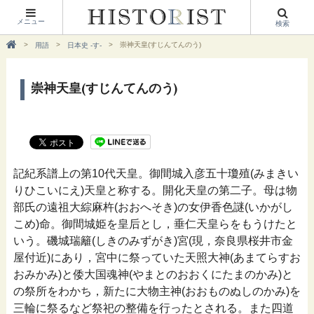
メニュー
検索
崇神天皇(すじんてんのう)
用語
日本史 -す-
崇神天皇(すじんてんのう)
記紀系譜上の第10代天皇。御間城入彦五十瓊殖(みまきい
りひこいにえ)天皇と称する。開化天皇の第二子。母は物
部氏の遠祖大綜麻杵(おおへそき)の女伊香色謎(いかがし
こめ)命。御間城姫を皇后とし，垂仁天皇らをもうけたと
いう。磯城瑞籬(しきのみずがき)宮(現，奈良県桜井市金
屋付近)にあり，宮中に祭っていた天照大神(あまてらすお
おみかみ)と倭大国魂神(やまとのおおくにたまのかみ)と
の祭所をわかち，新たに大物主神(おおものぬしのかみ)を
三輪に祭るなど祭祀の整備を行ったとされる。また四道