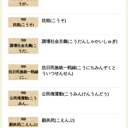
うが...
用語
抗租(こうそ)
抗租(こうそ)
用語
講壇社会主義(こうだんしゃかいしゅぎ)
講壇社会主義(こ
うだ...
用語
抗日民族統一戦線(こうにちみんぞくと
抗日民族統一戦線
ういつせんせん)
(こ...
用語
公民権運動(こうみんけんうんどう)
公民権運動(こう
みん...
用語
顧炎武(こえんぶ)
顧炎武(こえんぶ)