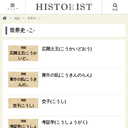
メニュー
検索
世界史 -こ-
用語
世界史 -こ-
用語
広開土王(こうかいどおう)
広開土王(こうか
いど...
用語
黄巾の乱(こうきんのらん)
黄巾の乱(こうき
んの...
用語
交子(こうし)
交子(こうし)
用語
考証学(こうしょうがく)
考証学(こうしょ