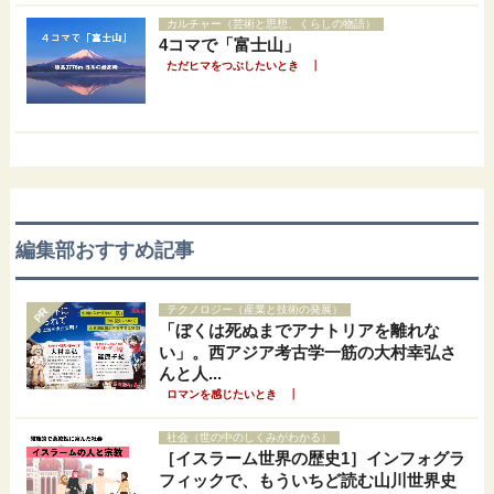
カルチャー（芸術と思想、くらしの物語）
4コマで「富士山」
｜
ただヒマをつぶしたいとき
編集部おすすめ記事
テクノロジー（産業と技術の発展）
PR
「ぼくは死ぬまでアナトリアを離れな
い」。西アジア考古学一筋の大村幸弘さ
んと人...
｜
ロマンを感じたいとき
社会（世の中のしくみがわかる）
［イスラーム世界の歴史1］インフォグラ
フィックで、もういちど読む山川世界史