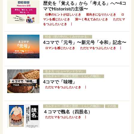
歴史を「覚える」から「考える」へ〜4コ
マでHistoristの主張〜
仕事のヒントがほしいとき
前向きになりたいとき
ロ
マンを感じたいとき
深〜く考えてみたいとき
ただヒマ
｜
をつぶしたいとき
社会（世の中のしくみがわかる）
4コマで「元号」〜新元号「令和」記念〜
｜
ロマンを感じたいとき
ただヒマをつぶしたいとき
生き方（ヒューマンドラマ）
カルチャー（芸術と思想、くらしの物語）
4コマで「味噌」
｜
ただヒマをつぶしたいとき
カルチャー（芸術と思想、くらしの物語）
その他
４コマで醜名（四股名）
｜
ただヒマをつぶしたいとき