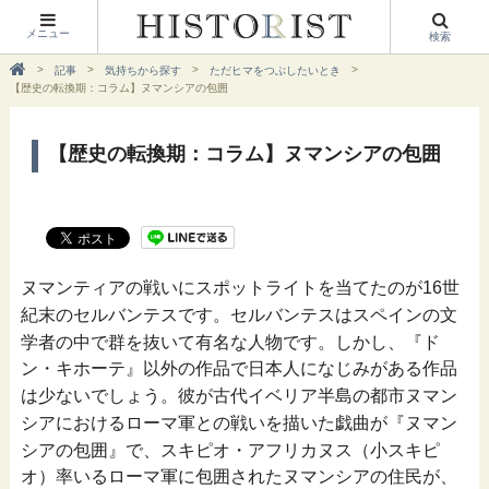
メニュー
検索
記事
気持ちから探す
ただヒマをつぶしたいとき
【歴史の転換期：コラム】ヌマンシアの包囲
【歴史の転換期：コラム】ヌマンシアの包囲
ヌマンティアの戦いにスポットライトを当てたのが
16
世
紀末のセルバンテスです。セルバンテスはスペインの文
学者の中で群を抜いて有名な人物です。しかし、『ド
ン・キホーテ』以外の作品で日本人になじみがある作品
は少ないでしょう。彼が古代イベリア半島の都市ヌマン
シアにおけるローマ軍との戦いを描いた戯曲が『ヌマン
シアの包囲』で、スキピオ・アフリカヌス（小スキピ
オ）率いるローマ軍に包囲されたヌマンシアの住民が、