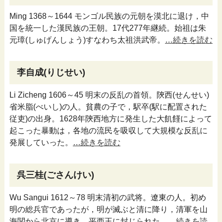
Ming 1368～1644 モンゴル民族の元朝を漠北に退け，中
国を統一した漢民族の王朝。17代277年継続。始祖は朱
元璋(しゅげんしょう)すなわち太祖洪武帝。
…続きを読む
李自成(りじせい)
Li Zicheng 1606～45 明末の反乱の首領。陝西(せんせい)
省米脂(べいし)の人。貧農の子で，駅卒(駅に配置された
従吏)の出身。1628年陝西地方に発生した大飢饉によって
起こった暴動は，各地の流民を吸収して大規模な反乱に
発展していった。
…続きを読む
呉三桂(ごさんけい)
Wu Sangui 1612～78 明末清初の武将。遼東の人。初め
明の総兵官であったが，明が滅ぶと清に降り，清軍を山
海関から北京に導き，平西王に封じられた。
…続きを読