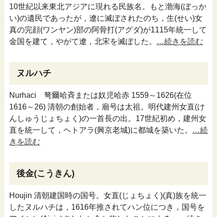
10世紀以来東北アジアに現れる民族名。もと渤海(ぼっか
い)の遺民であったが，遼に滅ぼされたのち，生(せい)女
真の完顔(ワンヤン)部の阿骨打(アグダ)が1115年統一して
金国を建て，やがて遼，北宋を滅ぼした。
…続きを読む
ヌルハチ
Nurhaci 弩爾哈斉または奴児哈赤 1559～1626(在位
1616～26) 清朝の創始者，廟号は太祖。明代建州女直(け
んしゅうじょちょく)の一首長の出。17世紀初め，建州女
直を統一して，ヘトアラ(興京老城)に都城を築いた。
…続
きを読む
後金(こうきん)
Houjin 清朝建国時の国号。女直(じょちょく)(真)族を統一
したヌルハチは，1616年推されてハン位につき，国号を