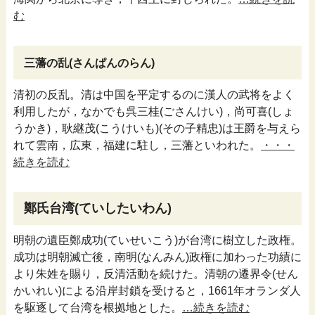
む
三藩の乱(さんぱんのらん)
清初の反乱。清は中国を平定するのに漢人の武将をよく
利用したが，なかでも呉三桂(ごさんけい)，尚可喜(しょ
うかき)，耿継茂(こうけいも)(その子精忠)は王爵を与えら
れて雲南，広東，福建に駐し，三藩といわれた。
・・・
続きを読む
鄭氏台湾(ていしたいわん)
明朝の遺臣鄭成功(ていせいこう)が台湾に樹立した政権。
成功は明朝滅亡後，南明(なんみん)政権に加わった功績に
より朱姓を賜り，反清活動を続けた。清朝の遷界令(せん
かいれい)による沿岸封鎖を受けると，1661年オランダ人
を駆逐して台湾を根拠地とした。
…続きを読む