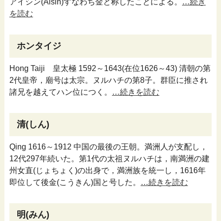
アイシン(Aisin)すなわち金と称したことによる。
…続き
を読む
ホンタイジ
Hong Taiji 皇太極 1592～1643(在位1626～43) 清朝の第
2代皇帝，廟号は太宗。ヌルハチの第8子。群臣に推され
諸兄を越えてハン位につく。
…続きを読む
清(しん)
Qing 1616～1912 中国の最後の王朝。満洲人が支配し，
12代297年続いた。第1代の太祖ヌルハチは，南満洲の建
州女直(じょちょく)の出身で，満洲族を統一し，1616年
即位して後金(こうきん)国と号した。
…続きを読む
明(みん)